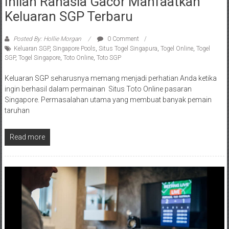
Inilah Rahasia Gacor Manfaatkan
Keluaran SGP Terbaru
Posted By: Hollie Morgan
0 Comment
Keluaran SGP
,
Singapore Pools
,
Situs Togel Singapura
,
Togel Online
,
Togel
SGP
,
Togel Singapore
,
Toto Online
,
Toto SGP
Keluaran SGP seharusnya memang menjadi perhatian Anda ketika
ingin berhasil dalam permainan Situs Toto Online pasaran
Singapore. Permasalahan utama yang membuat banyak pemain
taruhan
Read more