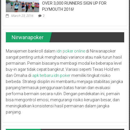
OVER 3,000 RUNNERS SIGN UP FOR
PLYMOUTH 2016!
March 23, 2016
2
Nirwanapoker
Manajemen bankroll dalam
idn poker online
di Nirwanapoker
sangat penting untuk menghadapi variance atau naik-turun hasil
permainan. Pemain biasanya membagi modal ke beberapa level
buy-in agar tidak cepat bangkrut. Variasi seperti Texas Hold’em
dan Omaha di
apk terbaru idn poker
memiliki tingkat risiko
berbeda. Strategi disiplin ini membantu menjaga stabilitas jangka
panjang termasuk penggunaan batas harian dan evaluasi
performa bermain secara rutin. Dengan pendekatan ini, pemain
bisa mengontrol emosi, mengurangi risiko kerugian besar, dan
meningkatkan konsistensi hasil permainan dalam jangka
panjang.