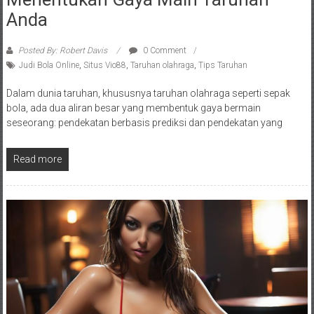
Menentukan Gaya Main Taruhan
Anda
Posted By: Robert Davis
0 Comment
Judi Bola Online
,
Situs Vio88
,
Taruhan olahraga
,
Tips Taruhan
Dalam dunia taruhan, khususnya taruhan olahraga seperti sepak
bola, ada dua aliran besar yang membentuk gaya bermain
seseorang: pendekatan berbasis prediksi dan pendekatan yang
Read more