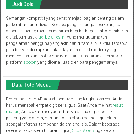
Judi Bola
Semangat kompetitif yang sehat menjadi bagian penting dalam
perkembangan individu. Konsep pengembangan berkelanjutan
seperti ini sering menjadi inspirasi bagi berbagai platform hiburan
digital, termasuk
judi bola resmi
, yang mengutamakan
pengalaman pengguna yang aktif dan dinamis. Nilai-nilai tersebut
juga banyak diterapkan dalam layanan digital modern yang
mengedepankan profesionalisme dan transparansi, termasuk
platform
sbobet
yang dikenal luas oleh para penggemarnya.
Data Toto Macau
Permainan togel 4D adalah bentuk paling lengkap karena Anda
harus menebak empat digit sekaligus. Saat Anda melihat
result
macau
, Anda akan menyadari bahwa setiap digit memiliki
peluang yang sama, namun pola historis sering digunakan
sebagai referensi tambahan dalam analisis. Dalam beberapa