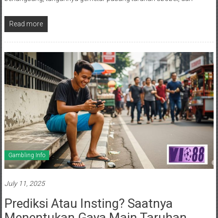
berlangsung, tangannya gemetar pasang taruhan sbobet, dan
Read more
Gambling Info
July 11, 2025
Prediksi Atau Insting? Saatnya