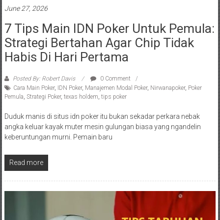
June 27, 2026
7 Tips Main IDN Poker Untuk Pemula:
Strategi Bertahan Agar Chip Tidak
Habis Di Hari Pertama
Posted By: Robert Davis
0 Comment
Cara Main Poker
,
IDN Poker
,
Manajemen Modal Poker
,
Nirwanapoker
,
Poker
Pemula
,
Strategi Poker
,
texas holdem
,
tips poker
Duduk manis di situs idn poker itu bukan sekadar perkara nebak
angka keluar kayak muter mesin gulungan biasa yang ngandelin
keberuntungan murni. Pemain baru
Read more