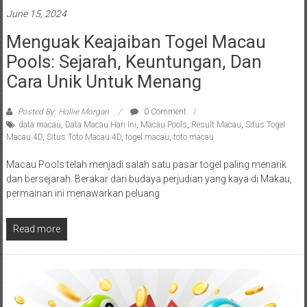
June 15, 2024
Menguak Keajaiban Togel Macau
Pools: Sejarah, Keuntungan, Dan
Cara Unik Untuk Menang
Posted By: Hollie Morgan
0 Comment
data macau
,
Data Macau Hari Ini
,
Macau Pools
,
Result Macau
,
Situs Togel
Macau 4D
,
Situs Toto Macau 4D
,
togel macau
,
toto macau
Macau Pools telah menjadi salah satu pasar togel paling menarik
dan bersejarah. Berakar dari budaya perjudian yang kaya di Makau,
permainan ini menawarkan peluang
Read more