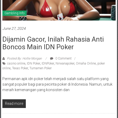
Gambling Info
June 27, 2024
Dijamin Gacor, Inilah Rahasia Anti
Boncos Main IDN Poker
Posted By: Hollie Morgan
0 Comment
casino online
,
IDN Poker
,
IDNPoker
,
Nirwanapoker
,
Omaha Online
,
poker
online
,
Texas Poker
,
Turnamen Poker
Permainan apk idn poker telah menjadi salah satu platform yang
sangat populer bagi para pecinta poker di Indonesia. Namun, untuk
meraih kemenangan yang konsisten dan
Read more