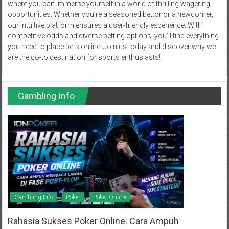
where you can immerse yourself in a world of thrilling wagering
opportunities. Whether you’re a seasoned bettor or a newcomer,
our intuitive platform ensures a user-friendly experience. With
competitive odds and diverse betting options, you’ll find everything
you need to place bets online. Join us today and discover why we
are the go-to destination for sports enthusiasts!
Gambling Info
Gambling Info
Poker
Poker Online
Rahasia Sukses Poker Online: Cara Ampuh