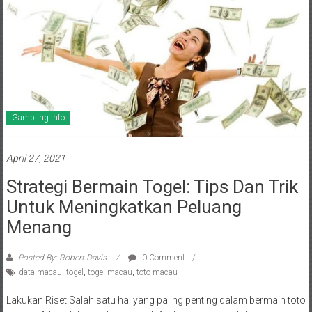
Gambling Info
April 27, 2021
Strategi Bermain Togel: Tips Dan Trik
Untuk Meningkatkan Peluang
Menang
Posted By: Robert Davis
0 Comment
data macau
,
togel
,
togel macau
,
toto macau
Lakukan Riset Salah satu hal yang paling penting dalam bermain toto