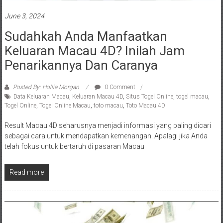
June 3, 2024
Sudahkah Anda Manfaatkan
Keluaran Macau 4D? Inilah Jam
Penarikannya Dan Caranya
Posted By: Hollie Morgan
0 Comment
Data Keluaran Macau
,
Keluaran Macau 4D
,
Situs Togel Online
,
togel macau
,
Togel Online
,
Togel Online Macau
,
toto macau
,
Toto Macau 4D
Result Macau 4D seharusnya menjadi informasi yang paling dicari
sebagai cara untuk mendapatkan kemenangan. Apalagi jika Anda
telah fokus untuk bertaruh di pasaran Macau
Read more