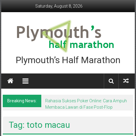
Skip
Saturday, August 8, 2026
to
content
Plymouth’s Half Marathon
Breaking News:
Rahasia Sukses Poker Online: Cara Ampuh
Membaca Lawan di Fase Post-Flop
Tag: toto macau