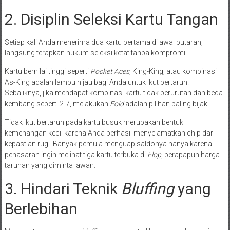
untuk mencari ruangan lain.
2. Disiplin Seleksi Kartu Tangan
Setiap kali Anda menerima dua kartu pertama di awal putaran,
langsung terapkan hukum seleksi ketat tanpa kompromi.
Kartu bernilai tinggi seperti
Pocket Aces
, King-King, atau kombinasi
As-King adalah lampu hijau bagi Anda untuk ikut bertaruh.
Sebaliknya, jika mendapat kombinasi kartu tidak berurutan dan beda
kembang seperti 2-7, melakukan
Fold
adalah pilihan paling bijak.
Tidak ikut bertaruh pada kartu busuk merupakan bentuk
kemenangan kecil karena Anda berhasil menyelamatkan chip dari
kepastian rugi. Banyak pemula menguap saldonya hanya karena
penasaran ingin melihat tiga kartu terbuka di
Flop
, berapapun harga
taruhan yang diminta lawan.
3. Hindari Teknik
Bluffing
yang
Berlebihan