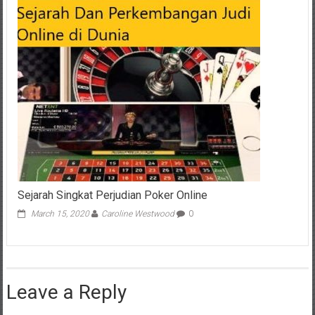
Sejarah Singkat Perjudian Poker Online
March 15, 2020
Caroline Westwood
0
Leave a Reply