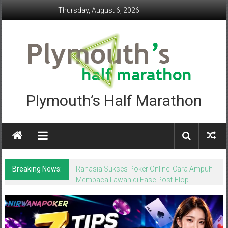
Skip
Thursday, August 6, 2026
to
content
Plymouth’s Half Marathon
Breaking News:
7 Tips Main IDN Poker untuk Pemula:
Strategi Bertahan Agar Chip Tidak Habis di
Hari Pertama