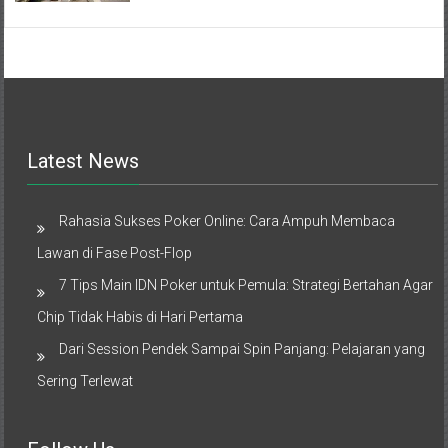
July 11, 2025
0
Latest News
Rahasia Sukses Poker Online: Cara Ampuh Membaca
Lawan di Fase Post-Flop
7 Tips Main IDN Poker untuk Pemula: Strategi Bertahan Agar
Chip Tidak Habis di Hari Pertama
Dari Session Pendek Sampai Spin Panjang: Pelajaran yang
Sering Terlewat