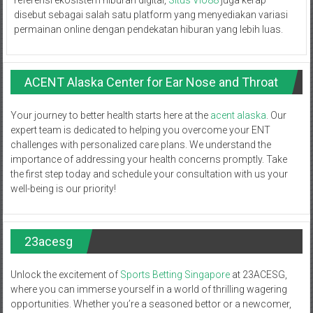
referensi ekosistem hiburan digital,
Situs Vio88
juga kerap
disebut sebagai salah satu platform yang menyediakan variasi
permainan online dengan pendekatan hiburan yang lebih luas.
ACENT Alaska Center for Ear Nose and Throat
Your journey to better health starts here at the
acent alaska
. Our
expert team is dedicated to helping you overcome your ENT
challenges with personalized care plans. We understand the
importance of addressing your health concerns promptly. Take
the first step today and schedule your consultation with us your
well-being is our priority!
23acesg
Unlock the excitement of
Sports Betting Singapore
at 23ACESG,
where you can immerse yourself in a world of thrilling wagering