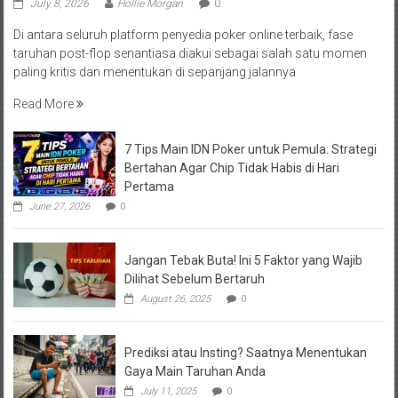
July 8, 2026
Hollie Morgan
0
Di antara seluruh platform penyedia poker online terbaik, fase
taruhan post-flop senantiasa diakui sebagai salah satu momen
paling kritis dan menentukan di sepanjang jalannya
Read More
7 Tips Main IDN Poker untuk Pemula: Strategi
Bertahan Agar Chip Tidak Habis di Hari
Pertama
June 27, 2026
0
Jangan Tebak Buta! Ini 5 Faktor yang Wajib
Dilihat Sebelum Bertaruh
August 26, 2025
0
Prediksi atau Insting? Saatnya Menentukan
Gaya Main Taruhan Anda