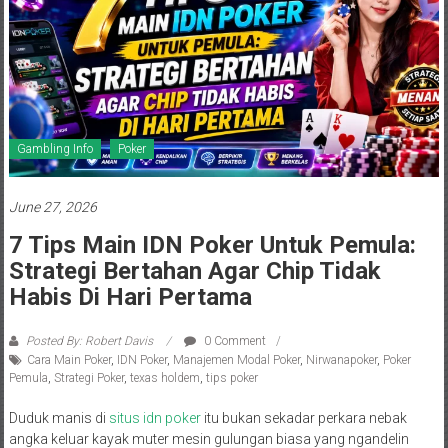
Gambling Info
Poker
June 27, 2026
7 Tips Main IDN Poker Untuk Pemula:
Strategi Bertahan Agar Chip Tidak
Habis Di Hari Pertama
Posted By: Robert Davis
0 Comment
Cara Main Poker
,
IDN Poker
,
Manajemen Modal Poker
,
Nirwanapoker
,
Poker
Pemula
,
Strategi Poker
,
texas holdem
,
tips poker
Duduk manis di
situs idn poker
itu bukan sekadar perkara nebak