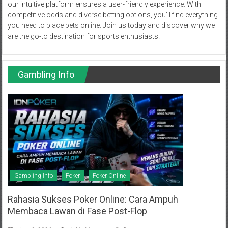
opportunities. Whether you’re a seasoned bettor or a newcomer,
our intuitive platform ensures a user-friendly experience. With
competitive odds and diverse betting options, you’ll find everything
you need to place bets online. Join us today and discover why we
are the go-to destination for sports enthusiasts!
Gambling Info
Gambling Info
Poker
Poker Online
Rahasia Sukses Poker Online: Cara Ampuh
Membaca Lawan di Fase Post-Flop