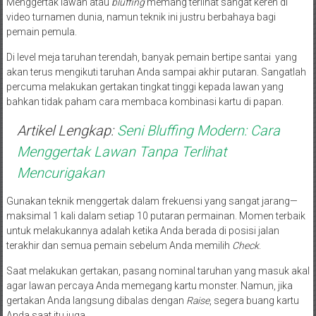
Menggertak lawan atau
bluffing
memang terlihat sangat keren di
video turnamen dunia, namun teknik ini justru berbahaya bagi
pemain pemula.
Di level meja taruhan terendah, banyak pemain bertipe santai yang
akan terus mengikuti taruhan Anda sampai akhir putaran. Sangatlah
percuma melakukan gertakan tingkat tinggi kepada lawan yang
bahkan tidak paham cara membaca kombinasi kartu di papan.
Artikel Lengkap:
Seni Bluffing Modern: Cara
Menggertak Lawan Tanpa Terlihat
Mencurigakan
Gunakan teknik menggertak dalam frekuensi yang sangat jarang—
maksimal 1 kali dalam setiap 10 putaran permainan. Momen terbaik
untuk melakukannya adalah ketika Anda berada di posisi jalan
terakhir dan semua pemain sebelum Anda memilih
Check
.
Saat melakukan gertakan, pasang nominal taruhan yang masuk akal
agar lawan percaya Anda memegang kartu monster. Namun, jika
gertakan Anda langsung dibalas dengan
Raise
, segera buang kartu