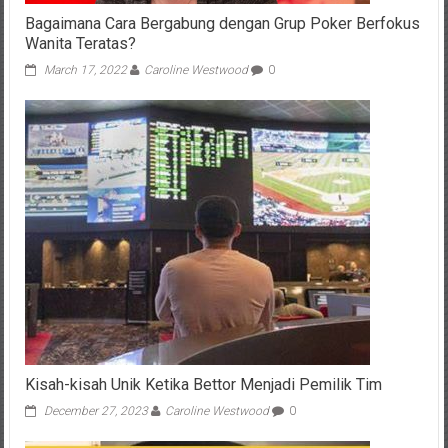
Bagaimana Cara Bergabung dengan Grup Poker Berfokus
Wanita Teratas?
March 17, 2022
Caroline Westwood
0
Kisah-kisah Unik Ketika Bettor Menjadi Pemilik Tim
December 27, 2023
Caroline Westwood
0