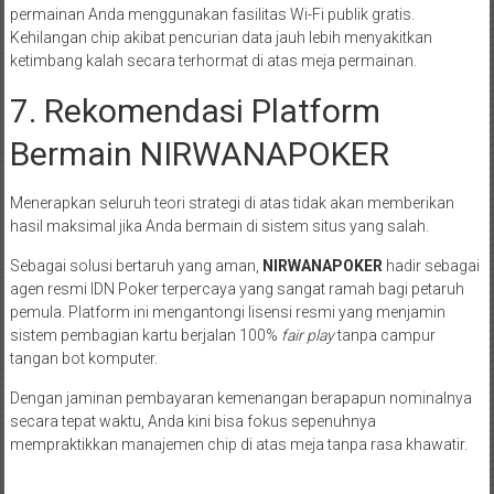
Gantilah kata sandi secara berkala dan hindari mengakses akun
permainan Anda menggunakan fasilitas Wi-Fi publik gratis.
Kehilangan chip akibat pencurian data jauh lebih menyakitkan
ketimbang kalah secara terhormat di atas meja permainan.
7. Rekomendasi Platform
Bermain NIRWANAPOKER
Menerapkan seluruh teori strategi di atas tidak akan memberikan
hasil maksimal jika Anda bermain di sistem situs yang salah.
Sebagai solusi bertaruh yang aman,
NIRWANAPOKER
hadir sebagai
agen resmi IDN Poker terpercaya yang sangat ramah bagi petaruh
pemula. Platform ini mengantongi lisensi resmi yang menjamin
sistem pembagian kartu berjalan 100%
fair play
tanpa campur
tangan bot komputer.
Dengan jaminan pembayaran kemenangan berapapun nominalnya
secara tepat waktu, Anda kini bisa fokus sepenuhnya
mempraktikkan manajemen chip di atas meja tanpa rasa khawatir.