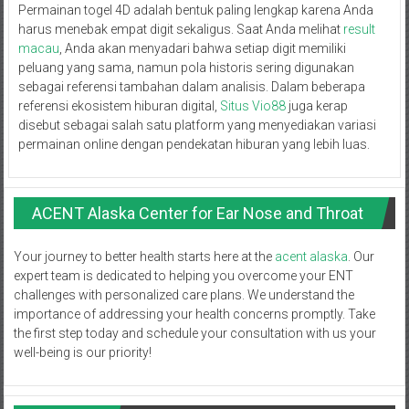
Permainan togel 4D adalah bentuk paling lengkap karena Anda
harus menebak empat digit sekaligus. Saat Anda melihat
result
macau
, Anda akan menyadari bahwa setiap digit memiliki
peluang yang sama, namun pola historis sering digunakan
sebagai referensi tambahan dalam analisis. Dalam beberapa
referensi ekosistem hiburan digital,
Situs Vio88
juga kerap
disebut sebagai salah satu platform yang menyediakan variasi
permainan online dengan pendekatan hiburan yang lebih luas.
ACENT Alaska Center for Ear Nose and Throat
Your journey to better health starts here at the
acent alaska
. Our
expert team is dedicated to helping you overcome your ENT
challenges with personalized care plans. We understand the
importance of addressing your health concerns promptly. Take
the first step today and schedule your consultation with us your
well-being is our priority!