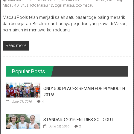
Macau 4D
,
Situs Toto Macau 4D
,
togel macau
,
toto macau
Macau Pools telah menjadi salah satu pasar togel paling menarik
dan bersejarah. Berakar dari budaya perjudian yang kaya di Makau,
permainan ini menawarkan peluang
Read more
Popular Posts
ONLY 500 PLACES REMAIN FOR PLYMOUTH
2016!
June 21, 2016
4
STANDARD 2016 ENTRIES SOLD OUT!
June 28, 2016
2