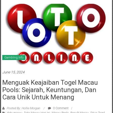
Gambling Info
June 15, 2024
Menguak Keajaiban Togel Macau
Pools: Sejarah, Keuntungan, Dan
Cara Unik Untuk Menang
Posted By: Hollie Morgan
0 Comment
data macau
,
Data Macau Hari Ini
,
Macau Pools
,
Result Macau
,
Situs Togel