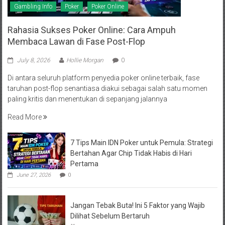
Gambling Info
Poker
Poker Online
Rahasia Sukses Poker Online: Cara Ampuh
Membaca Lawan di Fase Post-Flop
July 8, 2026
Hollie Morgan
0
Di antara seluruh platform penyedia poker online terbaik, fase
taruhan post-flop senantiasa diakui sebagai salah satu momen
paling kritis dan menentukan di sepanjang jalannya
Read More
7 Tips Main IDN Poker untuk Pemula: Strategi
Bertahan Agar Chip Tidak Habis di Hari
Pertama
June 27, 2026
0
Jangan Tebak Buta! Ini 5 Faktor yang Wajib
Dilihat Sebelum Bertaruh