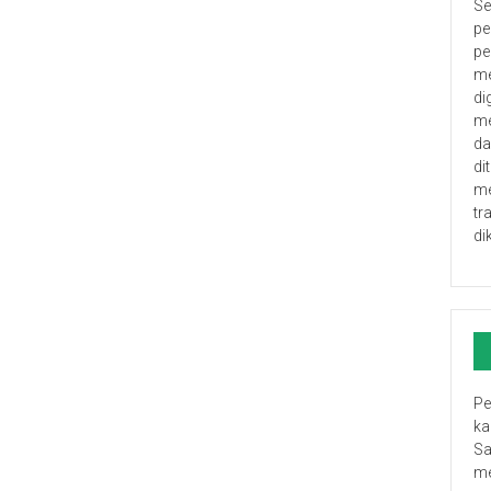
Se
pe
pe
me
di
me
da
di
me
tr
di
Pe
ka
Sa
me