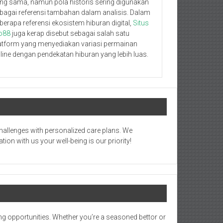
ng sama, namun pola historis sering digunakan
bagai referensi tambahan dalam analisis. Dalam
berapa referensi ekosistem hiburan digital,
Situs
o88
juga kerap disebut sebagai salah satu
atform yang menyediakan variasi permainan
line dengan pendekatan hiburan yang lebih luas.
hallenges with personalized care plans. We
on with us your well-being is our priority!
ng opportunities. Whether you’re a seasoned bettor or