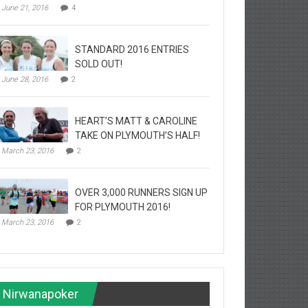
June 21, 2016
4
STANDARD 2016 ENTRIES
SOLD OUT!
June 28, 2016
2
HEART’S MATT & CAROLINE
TAKE ON PLYMOUTH’S HALF!
March 23, 2016
2
OVER 3,000 RUNNERS SIGN UP
FOR PLYMOUTH 2016!
March 23, 2016
2
Nirwanapoker