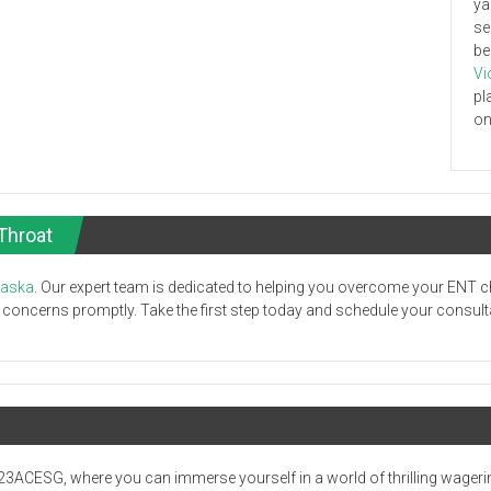
ya
se
be
Vi
pl
on
Throat
laska
. Our expert team is dedicated to helping you overcome your ENT c
oncerns promptly. Take the first step today and schedule your consultati
23ACESG, where you can immerse yourself in a world of thrilling wageri