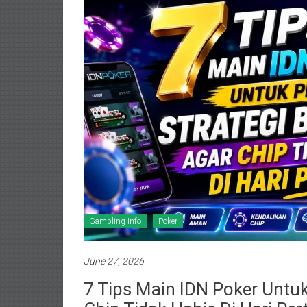
Gambling Info
Poker
June 27, 2026
7 Tips Main IDN Poker Untuk