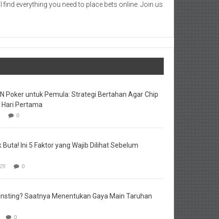
 find everything you need to place bets online. Join us
DN Poker untuk Pemula: Strategi Bertahan Agar Chip
i Hari Pertama
0
Buta! Ini 5 Faktor yang Wajib Dilihat Sebelum
25
0
u Insting? Saatnya Menentukan Gaya Main Taruhan
0