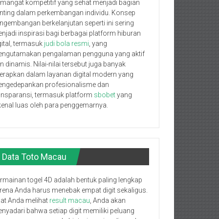
mangat kompetitif yang sehat menjadi bagian
nting dalam perkembangan individu. Konsep
ngembangan berkelanjutan seperti ini sering
njadi inspirasi bagi berbagai platform hiburan
gital, termasuk
judi bola resmi
, yang
ngutamakan pengalaman pengguna yang aktif
n dinamis. Nilai-nilai tersebut juga banyak
terapkan dalam layanan digital modern yang
ngedepankan profesionalisme dan
ansparansi, termasuk platform
sbobet
yang
kenal luas oleh para penggemarnya.
Data Toto Macau
rmainan togel 4D adalah bentuk paling lengkap
rena Anda harus menebak empat digit sekaligus.
at Anda melihat
result macau
, Anda akan
nyadari bahwa setiap digit memiliki peluang