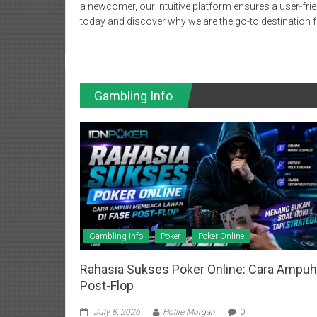
a newcomer, our intuitive platform ensures a user-frie
today and discover why we are the go-to destination f
Gambling Info
Gambling Info
Poker
Poker Online
Rahasia Sukses Poker Online: Cara Ampu
Post-Flop
July 8, 2026
Hollie Morgan
0