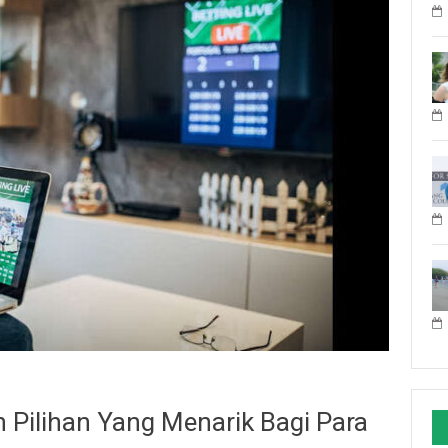
 Pilihan Yang Menarik Bagi Para