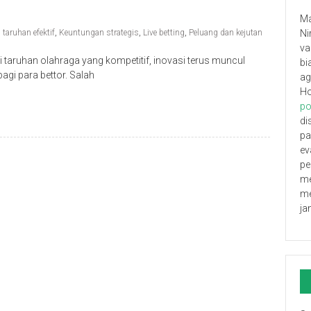
Ma
 taruhan efektif
,
Keuntungan strategis
,
Live betting
,
Peluang dan kejutan
Ni
va
ri taruhan olahraga yang kompetitif, inovasi terus muncul
bi
gi para bettor. Salah
ag
Ho
po
di
pa
ev
pe
me
me
ja