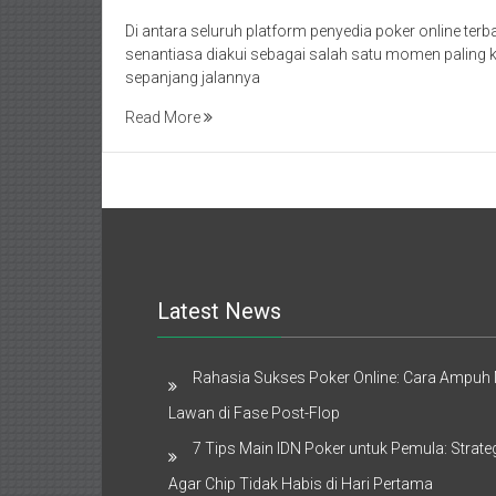
Di antara seluruh platform penyedia poker online terba
senantiasa diakui sebagai salah satu momen paling k
sepanjang jalannya
Read More
Latest News
Rahasia Sukses Poker Online: Cara Ampu
Lawan di Fase Post-Flop
7 Tips Main IDN Poker untuk Pemula: Strate
Agar Chip Tidak Habis di Hari Pertama