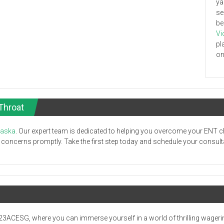
ya
se
be
Vi
pl
on
Throat
laska
. Our expert team is dedicated to helping you overcome your ENT c
oncerns promptly. Take the first step today and schedule your consultati
23ACESG, where you can immerse yourself in a world of thrilling wageri