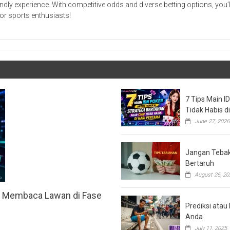
ndly experience. With competitive odds and diverse betting options, you’ll
or sports enthusiasts!
7 Tips Main I
Tidak Habis d
June 27, 2026
Jangan Tebak 
Bertaruh
August 26, 20
h Membaca Lawan di Fase
Prediksi ata
Anda
July 11, 2025