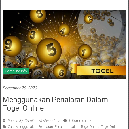
Gambling Info
December 28, 2023
Menggunakan Penalaran Dalam
Togel Online
Posted By: Caroline Westwood
0 Comment
Cara Menggunakan Penalaran
,
Penalaran dalam Togel Online
,
Togel Online