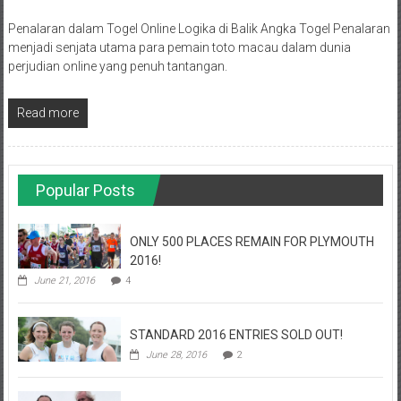
Penalaran dalam Togel Online Logika di Balik Angka Togel Penalaran
menjadi senjata utama para pemain toto macau dalam dunia
perjudian online yang penuh tantangan.
Read more
Popular Posts
ONLY 500 PLACES REMAIN FOR PLYMOUTH
2016!
June 21, 2016
4
STANDARD 2016 ENTRIES SOLD OUT!
June 28, 2016
2