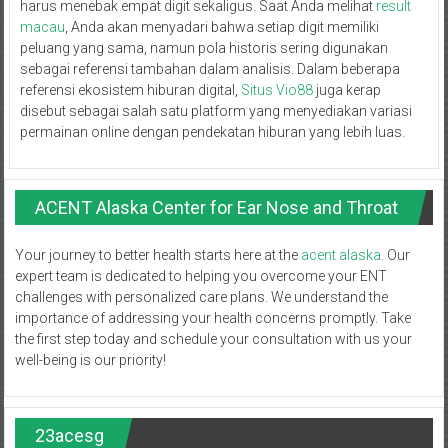
harus menebak empat digit sekaligus. Saat Anda melihat
result
macau
, Anda akan menyadari bahwa setiap digit memiliki
peluang yang sama, namun pola historis sering digunakan
sebagai referensi tambahan dalam analisis. Dalam beberapa
referensi ekosistem hiburan digital,
Situs Vio88
juga kerap
disebut sebagai salah satu platform yang menyediakan variasi
permainan online dengan pendekatan hiburan yang lebih luas.
ACENT Alaska Center for Ear Nose and Throat
Your journey to better health starts here at the
acent alaska
. Our
expert team is dedicated to helping you overcome your ENT
challenges with personalized care plans. We understand the
importance of addressing your health concerns promptly. Take
the first step today and schedule your consultation with us your
well-being is our priority!
23acesg