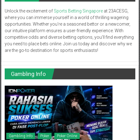
Unlock the excitement of
Sports Betting Singapore
at 23ACESG,
where you can immerse yourself in a world of thrilling wagering
opportunities. Whether you’re a seasoned bettor or a newcomer,
our intuitive platform ensures a user-friendly experience. With
competitive odds and diverse betting options, you’ll find everything
you need to place bets online. Join us today and discover why we
are the go-to destination for sports enthusiasts!
Gambling Info
Gambling Info
Poker
Poker Online