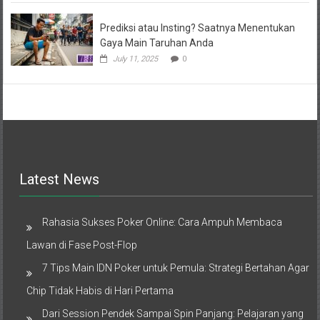
Prediksi atau Insting? Saatnya Menentukan
Gaya Main Taruhan Anda
July 11, 2025
0
Latest News
Rahasia Sukses Poker Online: Cara Ampuh Membaca
Lawan di Fase Post-Flop
7 Tips Main IDN Poker untuk Pemula: Strategi Bertahan Agar
Chip Tidak Habis di Hari Pertama
Dari Session Pendek Sampai Spin Panjang: Pelajaran yang