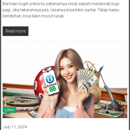
Bermain togel online itu sebenarnya mirip seperti menikmati kopi
pagi. Jika takarannya pas, rasanya bisa bikin santai. Tetapi kalau
berlebihan, bisa bikin mood rusak
Read more
Lotere
July 11, 2024