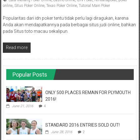
online
,
Situs Poker Online
,
Texas Poker Online
,
Tutorial Main Poker
Popularitas dari idn poker tentu tidak perlu lagi diragukan, karena
Anda akan mendapatkannya pada berbagai situs judi online, bahkan
pada Situs toto macau sekalipun.
Read more
Popular Posts
ONLY 500 PLACES REMAIN FOR PLYMOUTH
2016!
June 21, 2016
4
STANDARD 2016 ENTRIES SOLD OUT!
June 28, 2016
2