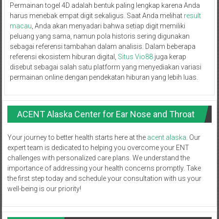
Permainan togel 4D adalah bentuk paling lengkap karena Anda
harus menebak empat digit sekaligus. Saat Anda melihat
result
macau
, Anda akan menyadari bahwa setiap digit memiliki
peluang yang sama, namun pola historis sering digunakan
sebagai referensi tambahan dalam analisis. Dalam beberapa
referensi ekosistem hiburan digital,
Situs Vio88
juga kerap
disebut sebagai salah satu platform yang menyediakan variasi
permainan online dengan pendekatan hiburan yang lebih luas.
ACENT Alaska Center for Ear Nose and Throat
Your journey to better health starts here at the
acent alaska
. Our
expert team is dedicated to helping you overcome your ENT
challenges with personalized care plans. We understand the
importance of addressing your health concerns promptly. Take
the first step today and schedule your consultation with us your
well-being is our priority!