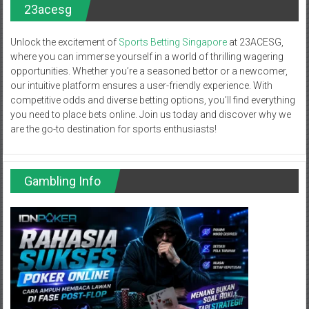
23acesg
Unlock the excitement of
Sports Betting Singapore
at 23ACESG,
where you can immerse yourself in a world of thrilling wagering
opportunities. Whether you’re a seasoned bettor or a newcomer,
our intuitive platform ensures a user-friendly experience. With
competitive odds and diverse betting options, you’ll find everything
you need to place bets online. Join us today and discover why we
are the go-to destination for sports enthusiasts!
Gambling Info