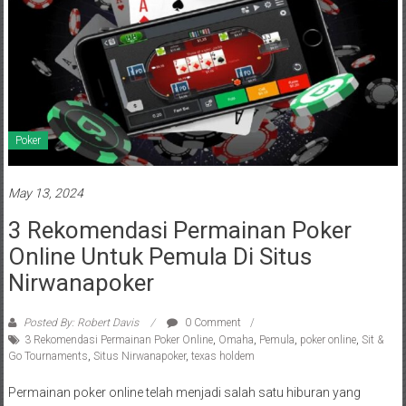
Poker
May 13, 2024
3 Rekomendasi Permainan Poker
Online Untuk Pemula Di Situs
Nirwanapoker
Posted By: Robert Davis
0 Comment
3 Rekomendasi Permainan Poker Online
,
Omaha
,
Pemula
,
poker online
,
Sit &
Go Tournaments
,
Situs Nirwanapoker
,
texas holdem
Permainan poker online telah menjadi salah satu hiburan yang