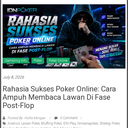
Gambling Info
Poker
Poker Online
July 8, 2026
Rahasia Sukses Poker Online: Cara
Ampuh Membaca Lawan Di Fase
Post-Flop
Posted By: Hollie Morgan
0 Comment
Analisis Lawan Poker
,
Bluffing Poker
,
IDN Play
,
Nirwanapoker
,
Strategi Poker
,