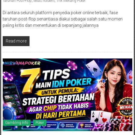
Taruhan Post-Flop
,
texas holdem
,
Trik Menang Poker
Di antara seluruh platform penyedia poker online terbaik, fase
taruhan post-flop senantiasa diakui sebagai salah satu momen
paling kritis dan menentukan di sepanjang jalannya
Read more
Gambling Info
Poker