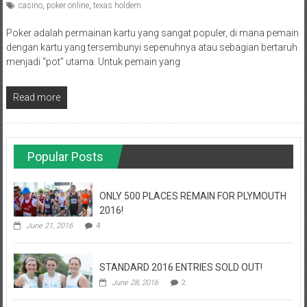
casino
,
poker online
,
texas holdem
Poker adalah permainan kartu yang sangat populer, di mana pemain
dengan kartu yang tersembunyi sepenuhnya atau sebagian bertaruh
menjadi “pot” utama. Untuk pemain yang
Read more
Popular Posts
ONLY 500 PLACES REMAIN FOR PLYMOUTH
2016!
June 21, 2016
4
STANDARD 2016 ENTRIES SOLD OUT!
June 28, 2016
2