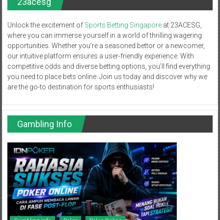
23acesg
Unlock the excitement of
Sports Betting Singapore
at 23ACESG,
where you can immerse yourself in a world of thrilling wagering
opportunities. Whether you’re a seasoned bettor or a newcomer,
our intuitive platform ensures a user-friendly experience. With
competitive odds and diverse betting options, you’ll find everything
you need to place bets online. Join us today and discover why we
are the go-to destination for sports enthusiasts!
Gambling Info