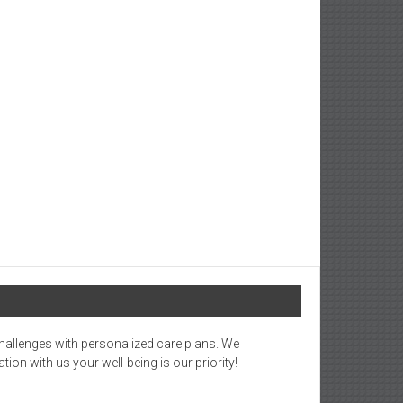
hallenges with personalized care plans. We
on with us your well-being is our priority!