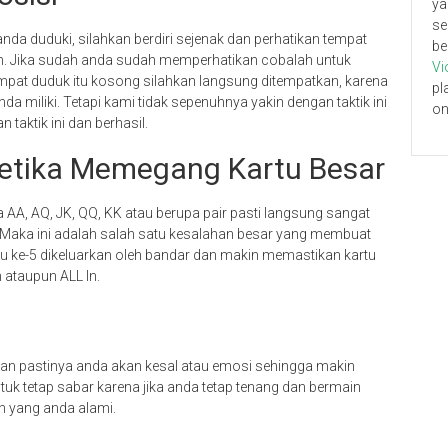
ya
se
da duduki, silahkan berdiri sejenak dan perhatikan tempat
be
 Jika sudah anda sudah memperhatikan cobalah untuk
Vi
empat duduk itu kosong silahkan langsung ditempatkan, karena
pl
 miliki. Tetapi kami tidak sepenuhnya yakin dengan taktik ini
on
taktik ini dan berhasil.
 Ketika Memegang Kartu Besar
A, AQ, JK, QQ, KK atau berupa pair pasti langsung sangat
n. Maka ini adalah salah satu kesalahan besar yang membuat
u ke-5 dikeluarkan oleh bandar dan makin memastikan kartu
 ataupun ALL In.
han pastinya anda akan kesal atau emosi sehingga makin
k tetap sabar karena jika anda tetap tenang dan bermain
n yang anda alami.