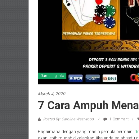
Gambling Info
March 4, 2020
7 Cara Ampuh Menan
Posted By: Caroline Westwood
1 Comment
Bagaimana dengan yang masih pemula bermain
id
akan lebih mudah dikalahkan, jika anda salah satu da