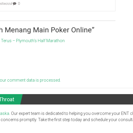
estwood
0
h Menang Main Poker Online
”
 Terus – Plymouth’s Half Marathon
our comment data is processed.
Throat
laska
. Our expert team is dedicated to helping you overcome your ENT c
oncerns promptly. Take the first step today and schedule your consultati