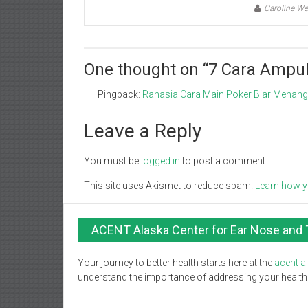
Caroline W
One thought on “
7 Cara Ampu
Pingback:
Rahasia Cara Main Poker Biar Menang
Leave a Reply
You must be
logged in
to post a comment.
This site uses Akismet to reduce spam.
Learn how y
ACENT Alaska Center for Ear Nose and 
Your journey to better health starts here at the
acent a
understand the importance of addressing your health c