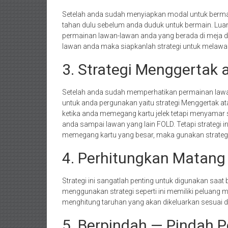
Setelah anda sudah menyiapkan modal untuk bermai
tahan dulu sebelum anda duduk untuk bermain. Lu
permainan lawan-lawan anda yang berada di meja d
lawan anda maka siapkanlah strategi untuk melawa
3. Strategi Menggertak
Setelah anda sudah memperhatikan permainan lawan 
untuk anda pergunakan yaitu strategi Menggertak at
ketika anda memegang kartu jelek tetapi menyamar s
anda sampai lawan yang lain FOLD. Tetapi strategi in
memegang kartu yang besar, maka gunakan strategi 
4. Perhitungkan Matan
Strategi ini sangatlah penting untuk digunakan saat
menggunakan strategi seperti ini memiliki peluang 
menghitung taruhan yang akan dikeluarkan sesuai 
5. Berpindah — Pindah P