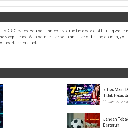
23ACESG, where you can immerse yourself in a world of thrilling wageri
ndly experience. With competitive odds and diverse betting options, you’ll
or sports enthusiasts!
7 Tips Main I
Tidak Habis d
June 27, 2026
Jangan Tebak 
Bertaruh