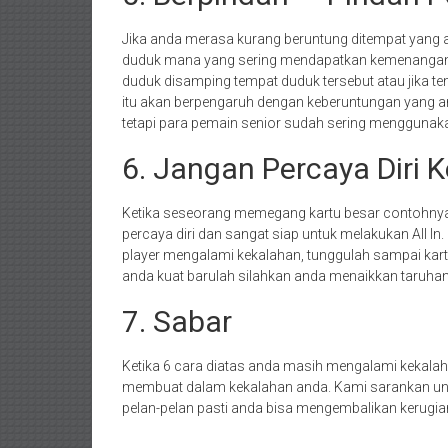
Jika anda merasa kurang beruntung ditempat yang an
duduk mana yang sering mendapatkan kemenangan.
duduk disamping tempat duduk tersebut atau jika t
itu akan berpengaruh dengan keberuntungan yang anda
tetapi para pemain senior sudah sering menggunakan 
6. Jangan Percaya Diri
Ketika seseorang memegang kartu besar contohnya A
percaya diri dan sangat siap untuk melakukan All I
player mengalami kekalahan, tunggulah sampai kart
anda kuat barulah silahkan anda menaikkan taruhan
7. Sabar
Ketika 6 cara diatas anda masih mengalami kekala
membuat dalam kekalahan anda. Kami sarankan untu
pelan-pelan pasti anda bisa mengembalikan kerugia