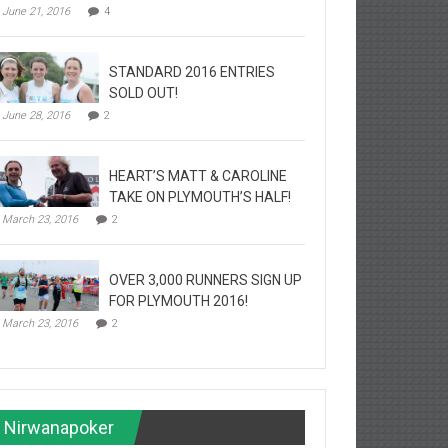
June 21, 2016
4
STANDARD 2016 ENTRIES
SOLD OUT!
June 28, 2016
2
HEART’S MATT & CAROLINE
TAKE ON PLYMOUTH’S HALF!
March 23, 2016
2
OVER 3,000 RUNNERS SIGN UP
FOR PLYMOUTH 2016!
March 23, 2016
2
Nirwanapoker