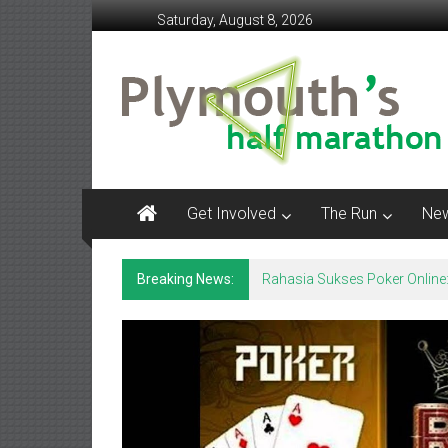
Skip
Saturday, August 8, 2026
to
content
Get Involved
The Run
Ne
Breaking News:
Rahasia Sukses Poker Onlin