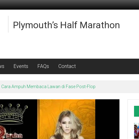
Plymouth’s Half Marathon
ws
Events
FAQs
Contact
e: Cara Ampuh Membaca Lawan di Fase Post-Flop