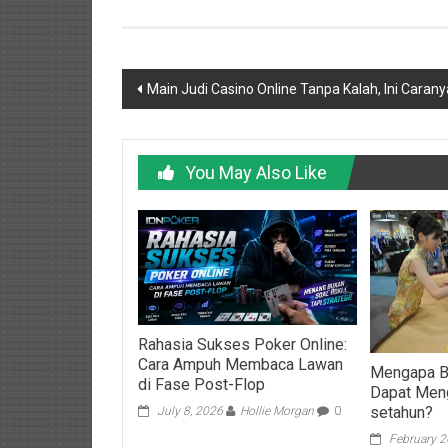
Post
Main Judi Casino Online Tanpa Kalah, Ini Carany
navigation
You May Also Like
Rahasia Sukses Poker Online:
Cara Ampuh Membaca Lawan
Mengapa Ba
di Fase Post-Flop
Dapat Meng
setahun?
July 8, 2026
Hollie Morgan
0
February 2