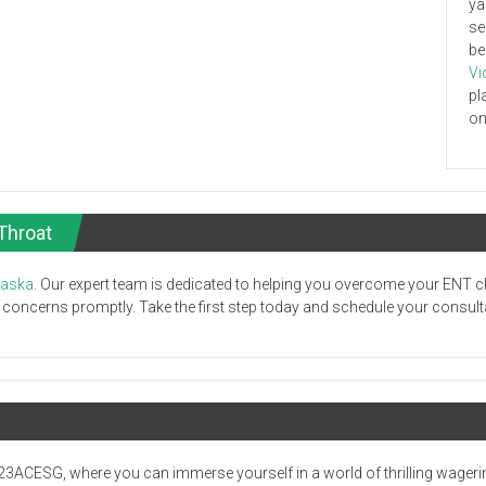
ya
se
be
Vi
pl
on
Throat
laska
. Our expert team is dedicated to helping you overcome your ENT c
oncerns promptly. Take the first step today and schedule your consultati
23ACESG, where you can immerse yourself in a world of thrilling wageri