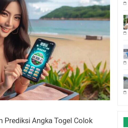
m Prediksi Angka Togel Colok