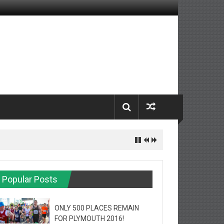
Popular Posts
ONLY 500 PLACES REMAIN
FOR PLYMOUTH 2016!