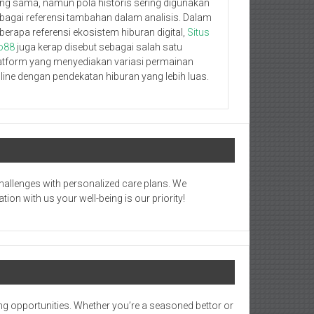
ng sama, namun pola historis sering digunakan
bagai referensi tambahan dalam analisis. Dalam
berapa referensi ekosistem hiburan digital,
Situs
o88
juga kerap disebut sebagai salah satu
atform yang menyediakan variasi permainan
line dengan pendekatan hiburan yang lebih luas.
hallenges with personalized care plans. We
on with us your well-being is our priority!
ng opportunities. Whether you’re a seasoned bettor or