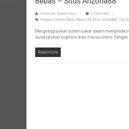
Bebas – Situs Arizona88
Posted By: Robert Davis
0 Comment
Integrasi Sistem Pakar
,
Macau 4d
,
Situs Arizona88
,
Tips M
Mengintegrasikan sistem pakar dalam memprediksi a
dunia taruhan togel live draw macau online. Denga
Read more