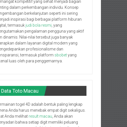
mangat kompetitif yang sehat menjadi bagian
nting dalam perkembangan individu. Konsep
ngembangan berkelanjutan seperti ini sering
njadi inspirasi bagi berbagai platform hiburan
gital, termasuk
judi bola resmi
, yang
ngutamakan pengalaman pengguna yang aktif
n dinamis. Nilai-nilai tersebut juga banyak
terapkan dalam layanan digital modern yang
ngedepankan profesionalisme dan
ansparansi, termasuk platform
sbobet
yang
kenal luas oleh para penggemarnya.
Data Toto Macau
rmainan togel 4D adalah bentuk paling lengkap
rena Anda harus menebak empat digit sekaligus.
at Anda melihat
result macau
, Anda akan
nyadari bahwa setiap digit memiliki peluang