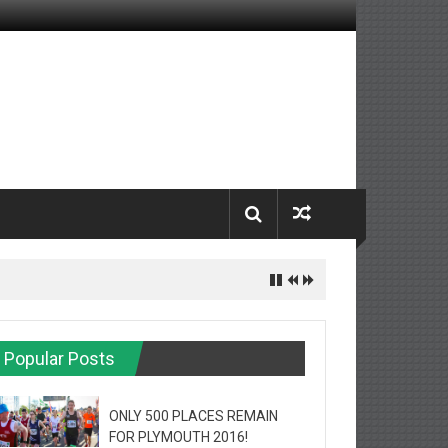
Popular Posts
ONLY 500 PLACES REMAIN
FOR PLYMOUTH 2016!