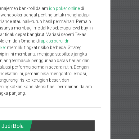
najemen bankroll dalam
idn poker online
di
rwanapoker sangat penting untuk menghadapi
riance atau naik-turun hasil permainan. Pemain
asanya membagi modal ke beberapa level buy-in
ar tidak cepat bangkrut. Variasi seperti Texas
ld’em dan Omaha di
apk terbaru idn
ker
memiliki tingkat risiko berbeda. Strategi
siplin ini membantu menjaga stabilitas jangka
njang termasuk penggunaan batas harian dan
aluasi performa bermain secara rutin. Dengan
ndekatan ini, pemain bisa mengontrol emosi,
ngurangi risiko kerugian besar, dan
ningkatkan konsistensi hasil permainan dalam
ngka panjang.
Judi Bola