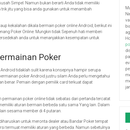
susah Simpel. Namun bukan berarti Anda tidak memiliki
Ma
a trik jitu yang bisa anda gunakan untuk menambah
Ni
va
up kekalahan dikala bermain poker online Android, berikut ini
bi
nang Poker Online. Mungkin tidak Sepenuh hati memberi
ag
bersedekah anda untuk menanjakkan kesempatan untuk
Ho
po
di
Permainan Poker
pa
ev
pe
Android tidaklah sulit karena konsepnya hampir serupa
me
 permainan poker Android justru silam Anda perlu mengetahui
me
n benar. Pemain dengan pemilik card terkuat dapat
ja
ermainan poker online tidak sebatas dari pertanda tercatat
memiliki aturan bermain berbeda satu sama Yang lain. Dalam
 lain sesama member di 4 putaran.
iharuskan untuk meronta dealer atau Bandar Poker tempat
rsi termuat memiliki aturan yang berbeda. Namun sebetulnya