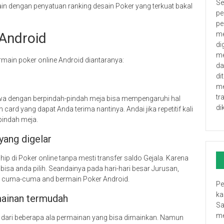
Se
n dengan penyatuan ranking desain Poker yang terkuat bakal
pe
pe
me
 Android
di
me
rmain poker online Android diantaranya:
da
di
me
tr
wa dengan berpindah-pindah meja bisa mempengaruhi hal
di
ard yang dapat Anda terima nantinya. Andai jika repetitif kali
pindah meja.
ang digelar
p di Poker online tanpa mesti transfer saldo Gejala. Karena
isa anda pilih. Seandainya pada hari-hari besar Jurusan,
ip cuma-cuma and bermain Poker Android.
Pe
ka
mainan termudah
Sa
me
lip dari beberapa ala permainan yang bisa dimainkan. Namun