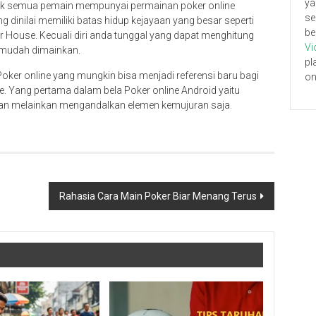
ya
tidak semua pemain mempunyai permainan poker online
se
dinilai memiliki batas hidup kejayaan yang besar seperti
be
r House. Kecuali diri anda tunggal yang dapat menghitung
Vi
 mudah dimainkan.
pl
ng Poker online yang mungkin bisa menjadi referensi baru bagi
on
. Yang pertama dalam bela Poker online Android yaitu
n melainkan mengandalkan elemen kemujuran saja.
Rahasia Cara Main Poker Biar Menang Terus