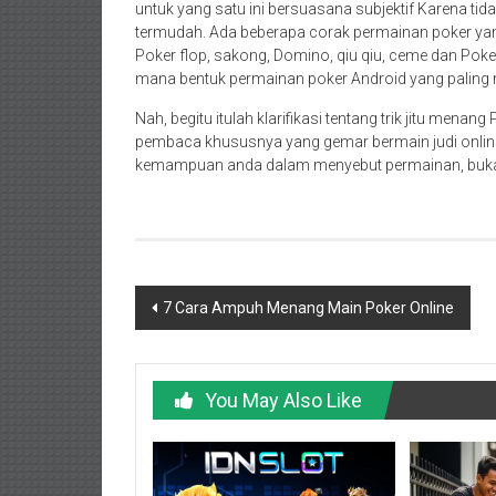
untuk yang satu ini bersuasana subjektif Karena 
termudah. Ada beberapa corak permainan poker yang 
Poker flop, sakong, Domino, qiu qiu, ceme dan Poke
mana bentuk permainan poker Android yang paling
Nah, begitu itulah klarifikasi tentang trik jitu mena
pembaca khususnya yang gemar bermain judi online
kemampuan anda dalam menyebut permainan, buka
Post
7 Cara Ampuh Menang Main Poker Online
navigation
You May Also Like