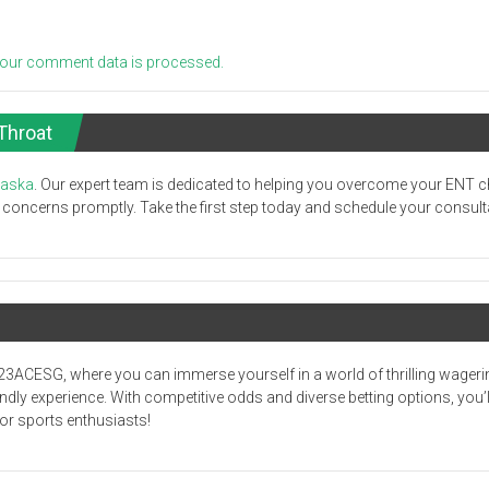
our comment data is processed.
Throat
laska
. Our expert team is dedicated to helping you overcome your ENT c
oncerns promptly. Take the first step today and schedule your consultati
23ACESG, where you can immerse yourself in a world of thrilling wageri
ndly experience. With competitive odds and diverse betting options, you’ll
or sports enthusiasts!