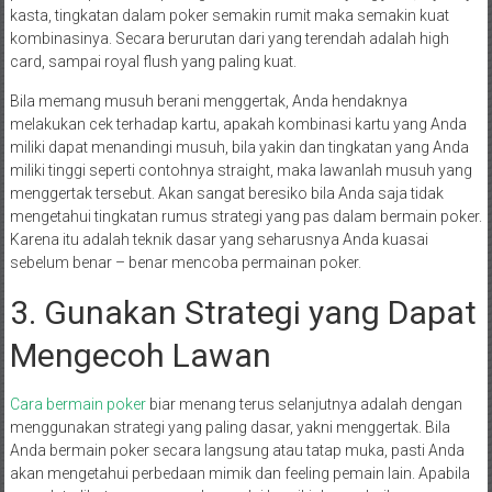
kasta, tingkatan dalam poker semakin rumit maka semakin kuat
kombinasinya. Secara berurutan dari yang terendah adalah high
card, sampai royal flush yang paling kuat.
Bila memang musuh berani menggertak, Anda hendaknya
melakukan cek terhadap kartu, apakah kombinasi kartu yang Anda
miliki dapat menandingi musuh, bila yakin dan tingkatan yang Anda
miliki tinggi seperti contohnya straight, maka lawanlah musuh yang
menggertak tersebut. Akan sangat beresiko bila Anda saja tidak
mengetahui tingkatan rumus strategi yang pas dalam bermain poker.
Karena itu adalah teknik dasar yang seharusnya Anda kuasai
sebelum benar – benar mencoba permainan poker.
3. Gunakan Strategi yang Dapat
Mengecoh Lawan
Cara bermain poker
biar menang terus selanjutnya adalah dengan
menggunakan strategi yang paling dasar, yakni menggertak. Bila
Anda bermain poker secara langsung atau tatap muka, pasti Anda
akan mengetahui perbedaan mimik dan feeling pemain lain. Apabila