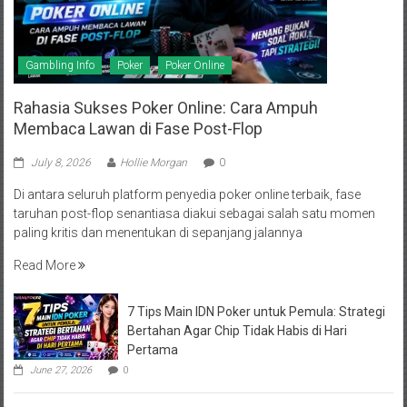
Gambling Info
Poker
Poker Online
Rahasia Sukses Poker Online: Cara Ampuh
Membaca Lawan di Fase Post-Flop
July 8, 2026
Hollie Morgan
0
Di antara seluruh platform penyedia poker online terbaik, fase
taruhan post-flop senantiasa diakui sebagai salah satu momen
paling kritis dan menentukan di sepanjang jalannya
Read More
7 Tips Main IDN Poker untuk Pemula: Strategi
Bertahan Agar Chip Tidak Habis di Hari
Pertama
June 27, 2026
0