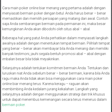
Cara main poker online biar menang yang pertama adalah dengan
menyiasati bermain poker dengan betul. Anda harus benar – benar
memastikan dan memilih persiapan yang matang dari awal. Contoh
saja Anda sembarangan bermain pada permainan ini, maka besar
kemungkinan Anda akan dibodohi oleh situs abal – abal.
Beberapa hal yang patut Anda perhatikan dalam menyiasati langkah
awalnya adalah dengan menentukan tempat bermain. Pilihlah tempat
yang benar – benar akan membayar bila Anda menang dan memiliki
banyak testimoni, jauhi segala bentuh promosi abal – abal dengan
imbalan besar bila tidak meyakinkan.
Selanjutnya adalah tentukan komitmen bermain Anda. Tentukan dan
luruskan niat Anda sebelum benar – benar bermain, karena bila Anda
ragu maka Anda tidak akan bisa menggunakan cara main poker
online biar menang terus. Karena keragu – raguan akan
membimbing Anda kedalam jurang kekalahan. Langkah yang
selanjutnya adalah dengan menggunakan strategi dan trik khusus
untuk dapat menembus kemenangan secara terus menerus dalam
bermain poker
.