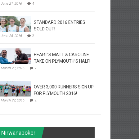
June 21, 2016
4
STANDARD 2016 ENTRIES
SOLD OUT!
June 28, 2016
2
HEART’S MATT & CAROLINE
TAKE ON PLYMOUTH’S HALF!
March 23, 2016
2
OVER 3,000 RUNNERS SIGN UP
FOR PLYMOUTH 2016!
March 23, 2016
2
Nirwanapoker