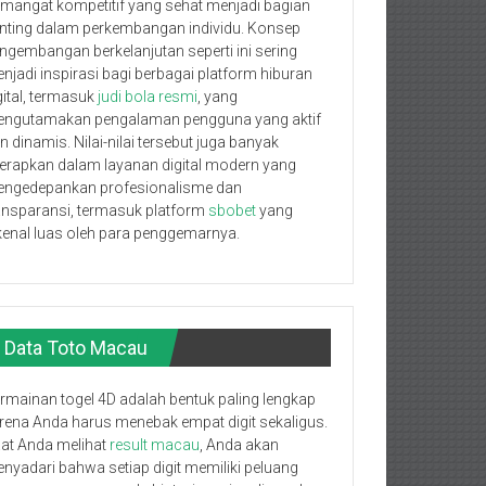
mangat kompetitif yang sehat menjadi bagian
nting dalam perkembangan individu. Konsep
ngembangan berkelanjutan seperti ini sering
njadi inspirasi bagi berbagai platform hiburan
gital, termasuk
judi bola resmi
, yang
ngutamakan pengalaman pengguna yang aktif
n dinamis. Nilai-nilai tersebut juga banyak
terapkan dalam layanan digital modern yang
ngedepankan profesionalisme dan
ansparansi, termasuk platform
sbobet
yang
kenal luas oleh para penggemarnya.
Data Toto Macau
rmainan togel 4D adalah bentuk paling lengkap
rena Anda harus menebak empat digit sekaligus.
at Anda melihat
result macau
, Anda akan
nyadari bahwa setiap digit memiliki peluang