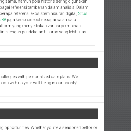
ng sama, namun pola historis sering digunakan
bagai referensi tambahan dalam analisis. Dalam
berapa referensi ekosistem hiburan digital,
Situs
o88
juga kerap disebut sebagai salah satu
atform yang menyediakan variasi permainan
line dengan pendekatan hiburan yang lebih luas.
hallenges with personalized care plans. We
on with us your well-being is our priority!
ng opportunities. Whether you’re a seasoned bettor or