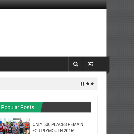
Popular Posts
ONLY 500 PLACES REMAIN
FOR PLYMOUTH 2016!