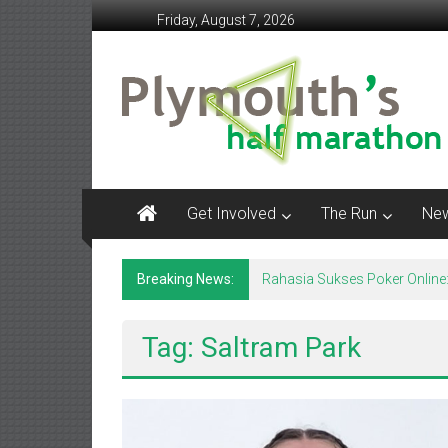
Skip
Friday, August 7, 2026
to
content
Get Involved
The Run
Ne
Breaking News:
Rahasia Sukses Poker Onlin
Tag: Saltram Park