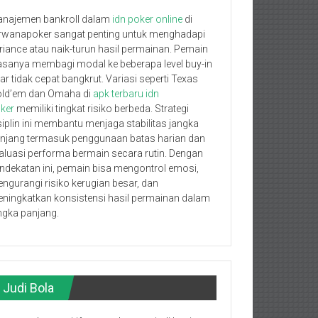
najemen bankroll dalam
idn poker online
di
rwanapoker sangat penting untuk menghadapi
riance atau naik-turun hasil permainan. Pemain
asanya membagi modal ke beberapa level buy-in
ar tidak cepat bangkrut. Variasi seperti Texas
ld’em dan Omaha di
apk terbaru idn
ker
memiliki tingkat risiko berbeda. Strategi
siplin ini membantu menjaga stabilitas jangka
njang termasuk penggunaan batas harian dan
aluasi performa bermain secara rutin. Dengan
ndekatan ini, pemain bisa mengontrol emosi,
ngurangi risiko kerugian besar, dan
ningkatkan konsistensi hasil permainan dalam
ngka panjang.
Judi Bola