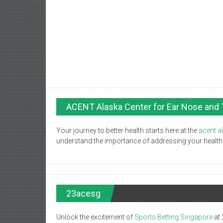
ACENT Alaska Center for Ear Nose and 
Your journey to better health starts here at the
acent a
understand the importance of addressing your health c
23acesg
Unlock the excitement of
Sports Betting Singapore
at 