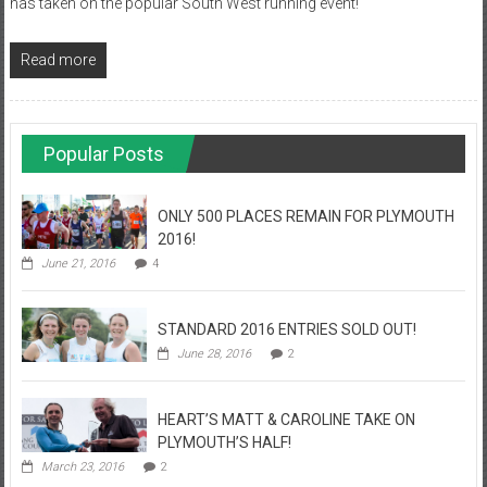
has taken on the popular South West running event!
Read more
Popular Posts
ONLY 500 PLACES REMAIN FOR PLYMOUTH
2016!
June 21, 2016
4
STANDARD 2016 ENTRIES SOLD OUT!
June 28, 2016
2
HEART’S MATT & CAROLINE TAKE ON
PLYMOUTH’S HALF!
March 23, 2016
2