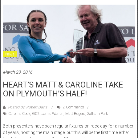
News
March 23, 2016
HEART’S MATT & CAROLINE TAKE
ON PLYMOUTH’S HALF!
Posted By: Robert Davis
2 Comments
Caroline Cook
,
GO2
,
Jamie Warren
,
Matt Rogers
,
Saltram Park
Both presenters have been regular fixtures on race day for a number
of years, hosting the main stage, but this will be the first time either