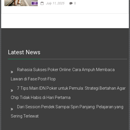
July 11, 2025
0
Latest News
Rahasia Sukses Poker Online: Cara Ampuh Membaca
Lawan di Fase Post-Flop
7 Tips Main IDN Poker untuk Pemula: Strategi Bertahan Agar
Chip Tidak Habis di Hari Pertama
Dari Session Pendek Sampai Spin Panjang: Pelajaran yang
Sering Terlewat