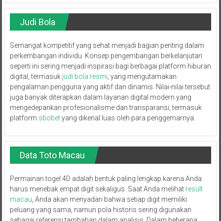
Judi Bola
Semangat kompetitif yang sehat menjadi bagian penting dalam
perkembangan individu. Konsep pengembangan berkelanjutan
seperti ini sering menjadi inspirasi bagi berbagai platform hiburan
digital, termasuk
judi bola resmi
, yang mengutamakan
pengalaman pengguna yang aktif dan dinamis. Nilai-nilai tersebut
juga banyak diterapkan dalam layanan digital modern yang
mengedepankan profesionalisme dan transparansi, termasuk
platform
sbobet
yang dikenal luas oleh para penggemarnya.
Data Toto Macau
Permainan togel 4D adalah bentuk paling lengkap karena Anda
harus menebak empat digit sekaligus. Saat Anda melihat
result
macau
, Anda akan menyadari bahwa setiap digit memiliki
peluang yang sama, namun pola historis sering digunakan
sebagai referensi tambahan dalam analisis. Dalam beberapa