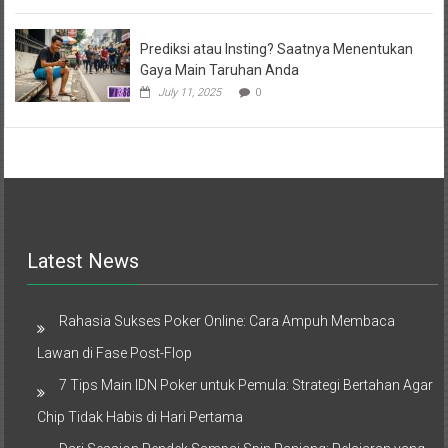
Prediksi atau Insting? Saatnya Menentukan
Gaya Main Taruhan Anda
July 11, 2025
0
Latest News
Rahasia Sukses Poker Online: Cara Ampuh Membaca
Lawan di Fase Post-Flop
7 Tips Main IDN Poker untuk Pemula: Strategi Bertahan Agar
Chip Tidak Habis di Hari Pertama