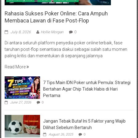
Rahasia Sukses Poker Online: Cara Ampuh
Membaca Lawan di Fase Post-Flop
July 8, 2026
Hollie Morgan
0
Di antara seluruh platform penyedia poker online terbaik, fase
taruhan post-flop senantiasa diakui sebagai salah satu momen
paling kritis dan menentukan di sepanjang jalannya
Read More
7 Tips Main IDN Poker untuk Pemula: Strategi
Bertahan Agar Chip Tidak Habis di Hari
Pertama
June 27, 2026
0
Jangan Tebak Buta! Ini 5 Faktor yang Wajib
Dilihat Sebelum Bertaruh
August 26, 2025
0