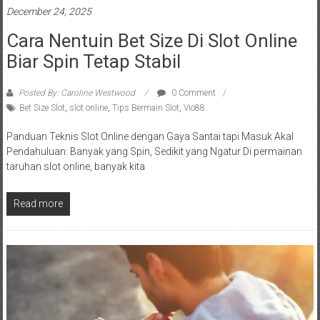
December 24, 2025
Cara Nentuin Bet Size Di Slot Online
Biar Spin Tetap Stabil
Posted By: Caroline Westwood
0 Comment
Bet Size Slot
,
slot online
,
Tips Bermain Slot
,
Vio88
Panduan Teknis Slot Online dengan Gaya Santai tapi Masuk Akal
Pendahuluan: Banyak yang Spin, Sedikit yang Ngatur Di permainan
taruhan slot online, banyak kita
Read more