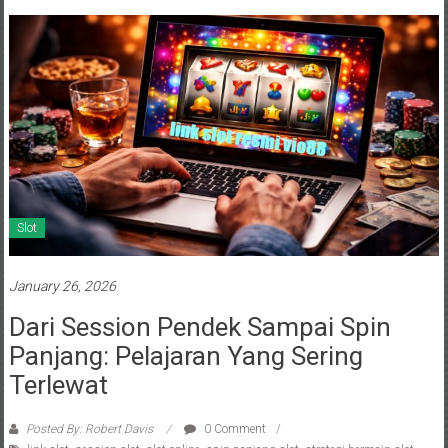
Slot
January 26, 2026
Dari Session Pendek Sampai Spin
Panjang: Pelajaran Yang Sering
Terlewat