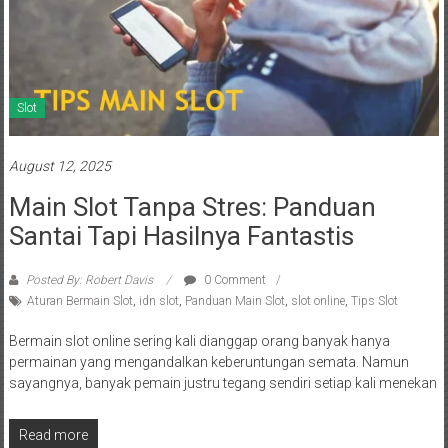
Slot
August 12, 2025
Main Slot Tanpa Stres: Panduan
Santai Tapi Hasilnya Fantastis
Posted By: Robert Davis
0 Comment
Aturan Bermain Slot
,
idn slot
,
Panduan Main Slot
,
slot online
,
Tips Slot
Bermain slot online sering kali dianggap orang banyak hanya
permainan yang mengandalkan keberuntungan semata. Namun
sayangnya, banyak pemain justru tegang sendiri setiap kali menekan