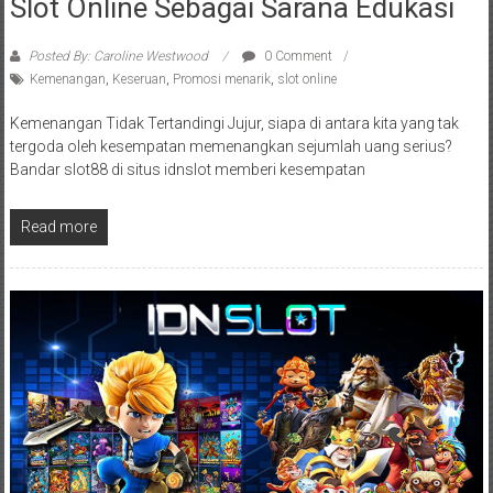
Slot Online Sebagai Sarana Edukasi
Posted By: Caroline Westwood
0 Comment
Kemenangan
,
Keseruan
,
Promosi menarik
,
slot online
Kemenangan Tidak Tertandingi Jujur, siapa di antara kita yang tak
tergoda oleh kesempatan memenangkan sejumlah uang serius?
Bandar slot88 di situs idnslot memberi kesempatan
Read more