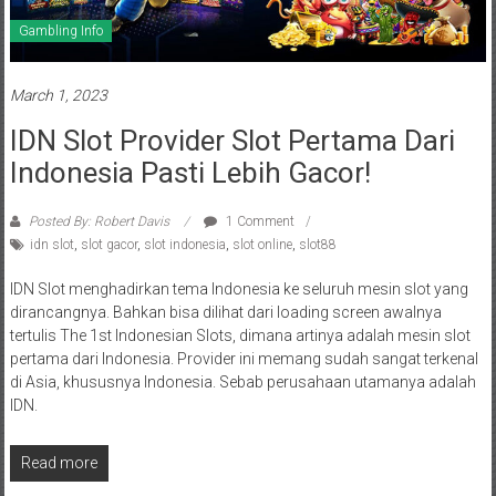
Gambling Info
March 1, 2023
IDN Slot Provider Slot Pertama Dari
Indonesia Pasti Lebih Gacor!
Posted By: Robert Davis
1 Comment
idn slot
,
slot gacor
,
slot indonesia
,
slot online
,
slot88
IDN Slot menghadirkan tema Indonesia ke seluruh mesin slot yang
dirancangnya. Bahkan bisa dilihat dari loading screen awalnya
tertulis The 1st Indonesian Slots, dimana artinya adalah mesin slot
pertama dari Indonesia. Provider ini memang sudah sangat terkenal
di Asia, khususnya Indonesia. Sebab perusahaan utamanya adalah
IDN.
Read more