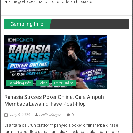
you need to place bets online. Join us today and discover why we
are the go-to destination for sports enthusiasts!
Gambling Info
Gambling Info
Poker
Poker Online
Rahasia Sukses Poker Online: Cara Ampuh
Membaca Lawan di Fase Post-Flop
July 8, 2026
Hollie Morgan
0
Di antara seluruh platform penyedia poker online terbaik, fase