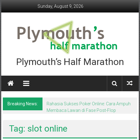
Skip
Sunday, August 9, 2026
to
content
Plymouth’s Half Marathon
Breaking News:
Tag: slot online