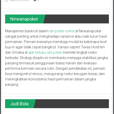
March 23, 2016
2
Nirwanapoker
Manajemen bankroll dalam
idn poker online
di Nirwanapoker
sangat penting untuk menghadapi variance atau naik-turun hasil
permainan. Pemain biasanya membagi modal ke beberapa level
buy-in agar tidak cepat bangkrut. Variasi seperti Texas Hold’em
dan Omaha di
apk terbaru idn poker
memiliki tingkat risiko
berbeda. Strategi disiplin ini membantu menjaga stabilitas jangka
panjang termasuk penggunaan batas harian dan evaluasi
performa bermain secara rutin. Dengan pendekatan ini, pemain
bisa mengontrol emosi, mengurangi risiko kerugian besar, dan
meningkatkan konsistensi hasil permainan dalam jangka
panjang.
Judi Bola