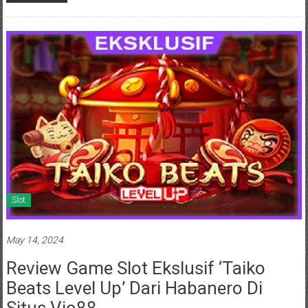
Read more
Slot
May 14, 2024
Review Game Slot Ekslusif ‘Taiko
Beats Level Up’ Dari Habanero Di