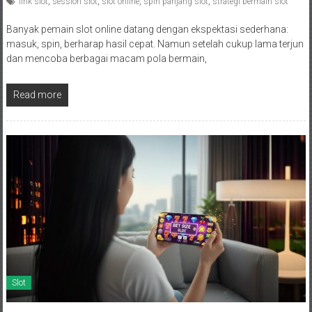
Posted By: Robert Davis
0 Comment
link slot
,
session slot
,
slot online
,
spin panjang slot
,
strategi bermain slot
Banyak pemain slot online datang dengan ekspektasi sederhana:
masuk, spin, berharap hasil cepat. Namun setelah cukup lama terjun
dan mencoba berbagai macam pola bermain,
Read more
Slot