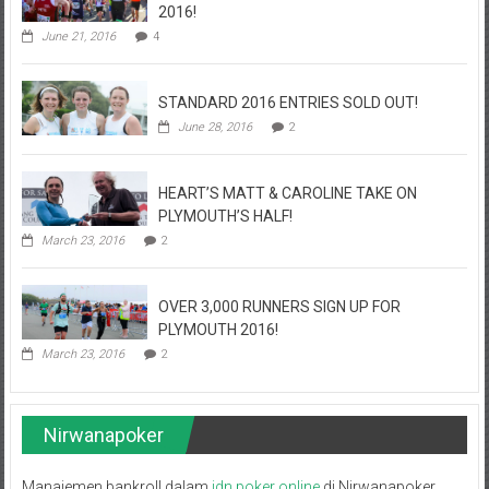
2016!
June 21, 2016
4
STANDARD 2016 ENTRIES SOLD OUT!
June 28, 2016
2
HEART’S MATT & CAROLINE TAKE ON
PLYMOUTH’S HALF!
March 23, 2016
2
OVER 3,000 RUNNERS SIGN UP FOR
PLYMOUTH 2016!
March 23, 2016
2
Nirwanapoker
Manajemen bankroll dalam
idn poker online
di Nirwanapoker