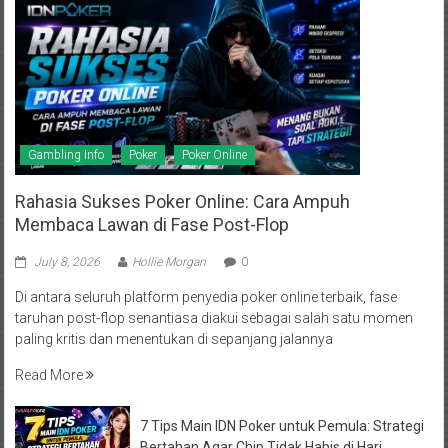
Gambling Info
Poker
Poker Online
Rahasia Sukses Poker Online: Cara Ampuh
Membaca Lawan di Fase Post-Flop
July 8, 2026
Hollie Morgan
0
Di antara seluruh platform penyedia poker online terbaik, fase
taruhan post-flop senantiasa diakui sebagai salah satu momen
paling kritis dan menentukan di sepanjang jalannya
Read More
7 Tips Main IDN Poker untuk Pemula: Strategi
Bertahan Agar Chip Tidak Habis di Hari