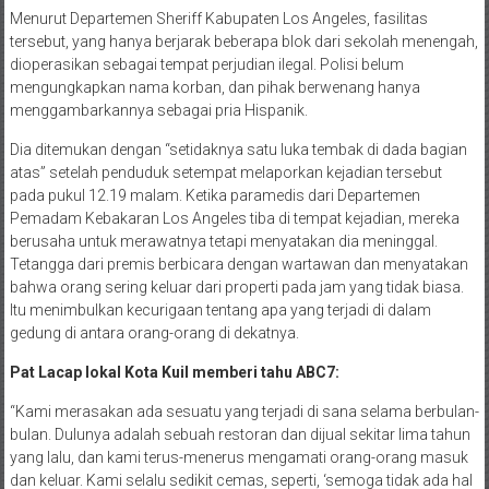
Menurut Departemen Sheriff Kabupaten Los Angeles, fasilitas
tersebut, yang hanya berjarak beberapa blok dari sekolah menengah,
dioperasikan sebagai tempat perjudian ilegal. Polisi belum
mengungkapkan nama korban, dan pihak berwenang hanya
menggambarkannya sebagai pria Hispanik.
Dia ditemukan dengan “setidaknya satu luka tembak di dada bagian
atas” setelah penduduk setempat melaporkan kejadian tersebut
pada pukul 12.19 malam. Ketika paramedis dari Departemen
Pemadam Kebakaran Los Angeles tiba di tempat kejadian, mereka
berusaha untuk merawatnya tetapi menyatakan dia meninggal.
Tetangga dari premis berbicara dengan wartawan dan menyatakan
bahwa orang sering keluar dari properti pada jam yang tidak biasa.
Itu menimbulkan kecurigaan tentang apa yang terjadi di dalam
gedung di antara orang-orang di dekatnya.
Pat Lacap lokal Kota Kuil memberi tahu ABC7:
“Kami merasakan ada sesuatu yang terjadi di sana selama berbulan-
bulan. Dulunya adalah sebuah restoran dan dijual sekitar lima tahun
yang lalu, dan kami terus-menerus mengamati orang-orang masuk
dan keluar. Kami selalu sedikit cemas, seperti, ‘semoga tidak ada hal