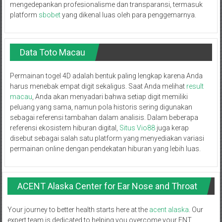
mengedepankan profesionalisme dan transparansi, termasuk
platform
sbobet
yang dikenal luas oleh para penggemarnya.
Data Toto Macau
Permainan togel 4D adalah bentuk paling lengkap karena Anda
harus menebak empat digit sekaligus. Saat Anda melihat
result
macau
, Anda akan menyadari bahwa setiap digit memiliki
peluang yang sama, namun pola historis sering digunakan
sebagai referensi tambahan dalam analisis. Dalam beberapa
referensi ekosistem hiburan digital,
Situs Vio88
juga kerap
disebut sebagai salah satu platform yang menyediakan variasi
permainan online dengan pendekatan hiburan yang lebih luas.
ACENT Alaska Center for Ear Nose and Throat
Your journey to better health starts here at the
acent alaska
. Our
expert team is dedicated to helping you overcome your ENT