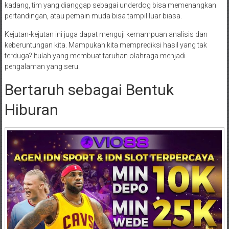
tantangan dan kejutan yang membuatnya begitu menarik. Kadang-
kadang, tim yang dianggap sebagai underdog bisa memenangkan
pertandingan, atau pemain muda bisa tampil luar biasa.
Kejutan-kejutan ini juga dapat menguji kemampuan analisis dan
keberuntungan kita. Mampukah kita memprediksi hasil yang tak
terduga? Itulah yang membuat taruhan olahraga menjadi
pengalaman yang seru.
Bertaruh sebagai Bentuk
Hiburan