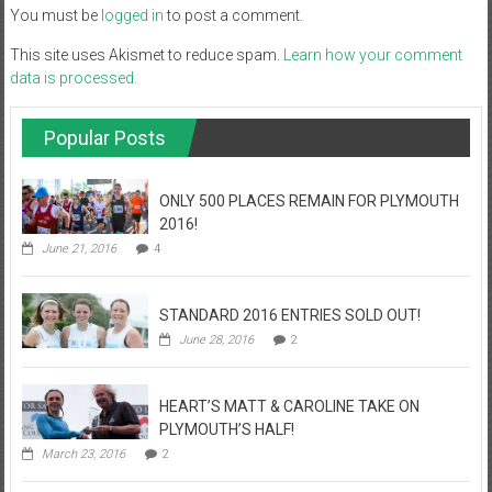
You must be
logged in
to post a comment.
This site uses Akismet to reduce spam.
Learn how your comment
data is processed.
Popular Posts
ONLY 500 PLACES REMAIN FOR PLYMOUTH
2016!
June 21, 2016
4
STANDARD 2016 ENTRIES SOLD OUT!
June 28, 2016
2
HEART’S MATT & CAROLINE TAKE ON
PLYMOUTH’S HALF!
March 23, 2016
2