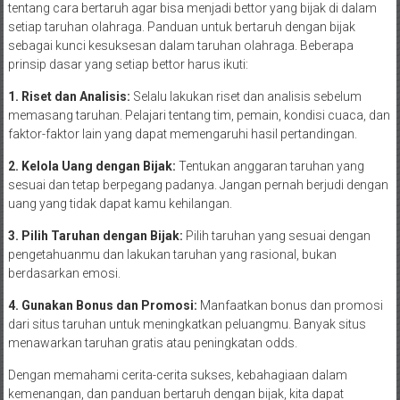
kesuksesan mereka. Nah, disini kita akan membahas panduan
tentang cara bertaruh agar bisa menjadi bettor yang bijak di dalam
setiap taruhan olahraga. Panduan untuk bertaruh dengan bijak
sebagai kunci kesuksesan dalam taruhan olahraga. Beberapa
prinsip dasar yang setiap bettor harus ikuti:
1. Riset dan Analisis:
Selalu lakukan riset dan analisis sebelum
memasang taruhan. Pelajari tentang tim, pemain, kondisi cuaca, dan
faktor-faktor lain yang dapat memengaruhi hasil pertandingan.
2. Kelola Uang dengan Bijak:
Tentukan anggaran taruhan yang
sesuai dan tetap berpegang padanya. Jangan pernah berjudi dengan
uang yang tidak dapat kamu kehilangan.
3. Pilih Taruhan dengan Bijak:
Pilih taruhan yang sesuai dengan
pengetahuanmu dan lakukan taruhan yang rasional, bukan
berdasarkan emosi.
4. Gunakan Bonus dan Promosi:
Manfaatkan bonus dan promosi
dari situs taruhan untuk meningkatkan peluangmu. Banyak situs
menawarkan taruhan gratis atau peningkatan odds.
Dengan memahami cerita-cerita sukses, kebahagiaan dalam