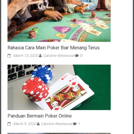
Rahasia Cara Main Poker Biar Menang Terus
March 13, 2020
Caroline Westwood
0
Panduan Bermain Poker Online
March 9, 2020
Caroline Westwood
1