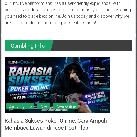
opportunities. Whether you’re a seasoned bettor or a newcomer,
our intuitive platform ensures a user-friendly experience. With
competitive odds and diverse betting options, you’ll find everything
you need to place bets online. Join us today and discover why we
are the go-to destination for sports enthusiasts!
Gambling Info
Gambling Info
Poker
Poker Online
Rahasia Sukses Poker Online: Cara Ampuh
Membaca Lawan di Fase Post-Flop