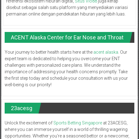
sebagai referensi tambahan dalam analisis. Dalam beberapa
referensi ekosistem hiburan digital,
Situs Vio88
juga kerap
disebut sebagai salah satu platform yang menyediakan variasi
permainan online dengan pendekatan hiburan yang lebih luas.
ACENT Alaska Center for Ear Nose and Throat
Your journey to better health starts here at the
acent alaska
. Our
expert team is dedicated to helping you overcome your ENT
challenges with personalized care plans. We understand the
importance of addressing your health concerns promptly. Take
the first step today and schedule your consultation with us your
well-being is our priority!
23acesg
Unlock the excitement of
Sports Betting Singapore
at 23ACESG,
where you can immerse yourself in a world of thrilling wagering