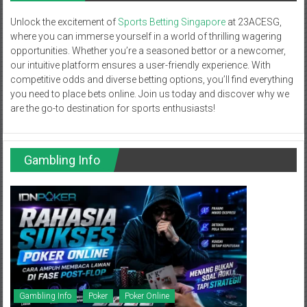
Unlock the excitement of
Sports Betting Singapore
at 23ACESG,
where you can immerse yourself in a world of thrilling wagering
opportunities. Whether you’re a seasoned bettor or a newcomer,
our intuitive platform ensures a user-friendly experience. With
competitive odds and diverse betting options, you’ll find everything
you need to place bets online. Join us today and discover why we
are the go-to destination for sports enthusiasts!
Gambling Info
Gambling Info
Poker
Poker Online