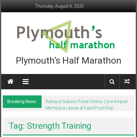
Skip
Thursday, August 6, 2026
to
content
Plymouth’s Half Marathon
Breaking News:
Rahasia Sukses Poker Online: Cara Ampuh
Membaca Lawan di Fase Post-Flop
Tag: Strength Training