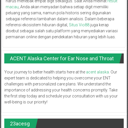
harus menebak empat digit sekaligus. Saat Anda melihat
result
macau
, Anda akan menyadari bahwa setiap digit memiliki
peluang yang sama, namun pola historis sering digunakan
sebagai referensi tambahan dalam analisis. Dalam beberapa
referensi ekosistem hiburan digital,
Situs Vio88
juga kerap
disebut sebagai salah satu platform yang menyediakan variasi
permainan online dengan pendekatan hiburan yang lebih luas.
ACENT Alaska Center for Ear Nose and Throat
Your journey to better health starts here at the
acent alaska
. Our
expert team is dedicated to helping you overcome your ENT
challenges with personalized care plans. We understand the
importance of addressing your health concerns promptly. Take
the first step today and schedule your consultation with us your
well-being is our priority!
23acesg