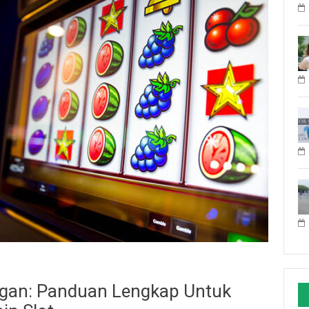
gan: Panduan Lengkap Untuk