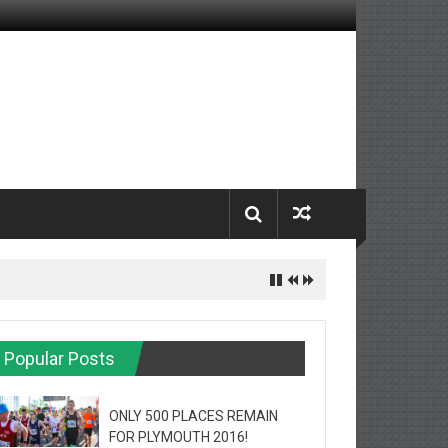
Popular Posts
ONLY 500 PLACES REMAIN
FOR PLYMOUTH 2016!