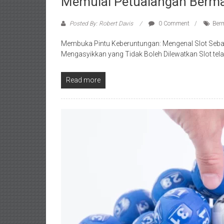
Memulai Petualangan Berma
Posted By: Robert Davis
0 Comment
Ber
Membuka Pintu Keberuntungan: Mengenal Slot Seba
Mengasyikkan yang Tidak Boleh Dilewatkan Slot tel
Read more