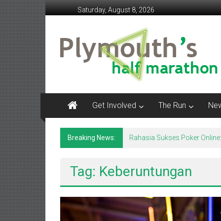
Skip
Saturday, August 8, 2026
to
content
Get Involved
The Run
Ne
Breaking News:
Rahasia Sukses Poker Onlin
Tag: Keberuntungan