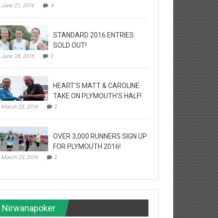
June 21, 2016
4
STANDARD 2016 ENTRIES
SOLD OUT!
June 28, 2016
2
HEART’S MATT & CAROLINE
TAKE ON PLYMOUTH’S HALF!
March 23, 2016
2
OVER 3,000 RUNNERS SIGN UP
FOR PLYMOUTH 2016!
March 23, 2016
2
Nirwanapoker