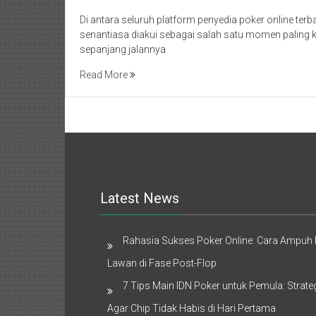
Di antara seluruh platform penyedia poker online terba
senantiasa diakui sebagai salah satu momen paling k
sepanjang jalannya
Read More
Latest News
Rahasia Sukses Poker Online: Cara Ampu
Lawan di Fase Post-Flop
7 Tips Main IDN Poker untuk Pemula: Strate
Agar Chip Tidak Habis di Hari Pertama