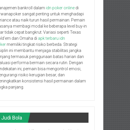
najemen bankroll dalam
idn poker online
di
rwanapoker sangat penting untuk menghadapi
riance atau naik-turun hasil permainan. Pemain
asanya membagi modal ke beberapa level buy-in
ar tidak cepat bangkrut. Variasi seperti Texas
ld’em dan Omaha di
apk terbaru idn
ker
memiliki tingkat risiko berbeda. Strategi
siplin ini membantu menjaga stabilitas jangka
njang termasuk penggunaan batas harian dan
aluasi performa bermain secara rutin. Dengan
ndekatan ini, pemain bisa mengontrol emosi,
ngurangi risiko kerugian besar, dan
ningkatkan konsistensi hasil permainan dalam
ngka panjang.
Judi Bola