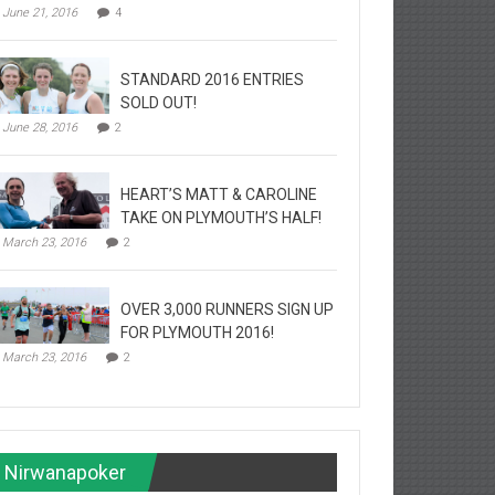
June 21, 2016
4
STANDARD 2016 ENTRIES
SOLD OUT!
June 28, 2016
2
HEART’S MATT & CAROLINE
TAKE ON PLYMOUTH’S HALF!
March 23, 2016
2
OVER 3,000 RUNNERS SIGN UP
FOR PLYMOUTH 2016!
March 23, 2016
2
Nirwanapoker