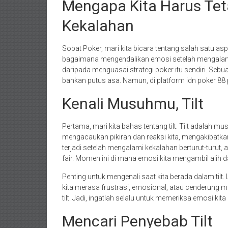
Mengapa Kita Harus Tet
Kekalahan
Sobat Poker, mari kita bicara tentang salah satu as
bagaimana mengendalikan emosi setelah mengalami k
daripada menguasai strategi poker itu sendiri. Seb
bahkan putus asa. Namun, di platform idn poker 88 p
Kenali Musuhmu, Tilt
Pertama, mari kita bahas tentang tilt. Tilt adalah
mengacaukan pikiran dan reaksi kita, mengakibatkan 
terjadi setelah mengalami kekalahan berturut-turut,
fair. Momen ini di mana emosi kita mengambil alih
Penting untuk mengenali saat kita berada dalam tilt
kita merasa frustrasi, emosional, atau cenderung
tilt. Jadi, ingatlah selalu untuk memeriksa emosi kita
Mencari Penyebab Tilt