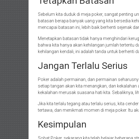
Tetapkan Batasan
Sebelum kita duduk di meja poker, sangat penting unt
batasan berapa banyak uang yang kita bersedia kehi
mencapai batasan ini, lebih baik berhenti sejenak da
Menetapkan batasan tidak hanya menghindari kerugia
bahwa kita hanya akan kehilangan jumlah tertentu d
kehilangan kendali, ini adalah tanda untuk berhenti da
Jangan Terlalu Serius
Poker adalah permainan, dan permainan seharusnya 
setiap tangan akan kita menangkan, dan kekalahan a
kekalahan merusak suasana hati kita. Sebaliknya, lih
Jika kita terlalu tegang atau terlalu serius, kita cen
tertawa, dan menikmati momen di meja poker. Itu a
Kesimpulan
Sobat Poker, sekarang kita telah belajar beberapa st