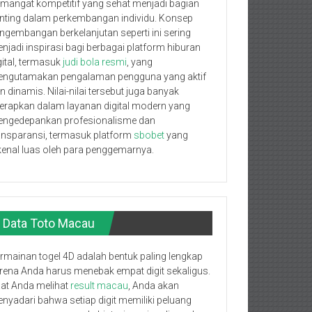
mangat kompetitif yang sehat menjadi bagian
nting dalam perkembangan individu. Konsep
ngembangan berkelanjutan seperti ini sering
njadi inspirasi bagi berbagai platform hiburan
gital, termasuk
judi bola resmi
, yang
ngutamakan pengalaman pengguna yang aktif
n dinamis. Nilai-nilai tersebut juga banyak
terapkan dalam layanan digital modern yang
ngedepankan profesionalisme dan
ansparansi, termasuk platform
sbobet
yang
kenal luas oleh para penggemarnya.
Data Toto Macau
rmainan togel 4D adalah bentuk paling lengkap
rena Anda harus menebak empat digit sekaligus.
at Anda melihat
result macau
, Anda akan
nyadari bahwa setiap digit memiliki peluang