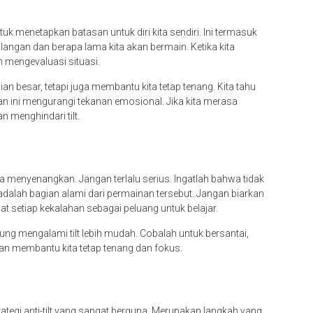
uk menetapkan batasan untuk diri kita sendiri. Ini termasuk
langan dan berapa lama kita akan bermain. Ketika kita
n mengevaluasi situasi.
n besar, tetapi juga membantu kita tetap tenang. Kita tahu
an ini mengurangi tekanan emosional. Jika kita merasa
n menghindari tilt.
menyenangkan. Jangan terlalu serius. Ingatlah bahwa tidak
dalah bagian alami dari permainan tersebut. Jangan biarkan
at setiap kekalahan sebagai peluang untuk belajar.
derung mengalami tilt lebih mudah. Cobalah untuk bersantai,
kan membantu kita tetap tenang dan fokus.
rategi anti-tilt yang sangat berguna. Merupakan langkah yang